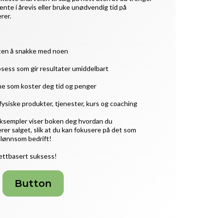
vente i årevis eller bruke unødvendig tid på
rer.
uten å snakke med noen
osess som gir resultater umiddelbart
ne som koster deg tid og penger
 fysiske produkter, tjenester, kurs og coaching
eksempler viser boken deg hvordan du
er salget, slik at du kan fokusere på det som
n lønnsom bedrift!
 nettbasert suksess!
Button