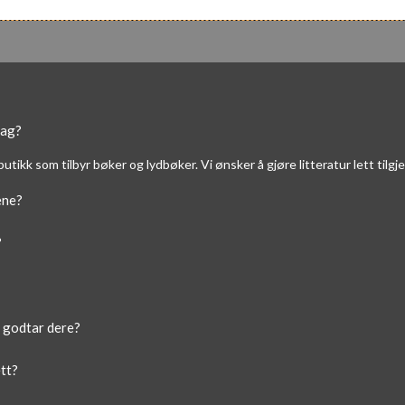
lag?
ene?
?
 godtar dere?
tt?