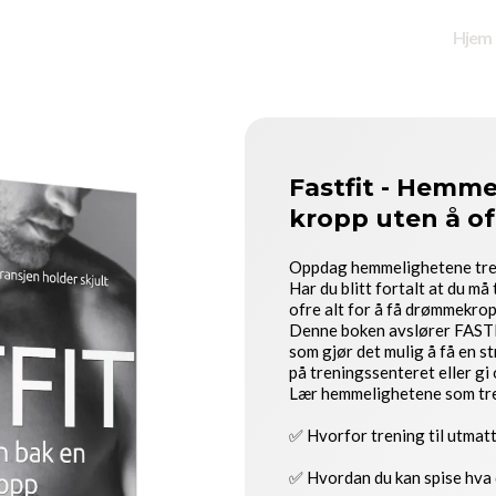
Hjem
Fastfit - Hemme
kropp uten å ofr
Oppdag hemmelighetene treni
Har du blitt fortalt at du må
ofre alt for å få drømmekro
Denne boken avslører FASTF
som gjør det mulig å få en s
på treningssenteret eller gi
Lær hemmelighetene som tre
✅ Hvorfor trening til utmat
✅ Hvordan du kan spise hva d