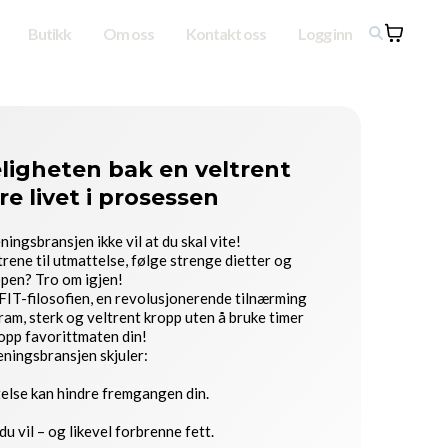
Butikk
Om oss
Kontakt oss
Logg inn
ligheten bak en veltrent
e livet i prosessen
ngsbransjen ikke vil at du skal vite!
 trene til utmattelse, følge strenge dietter og
ppen? Tro om igjen!
IT-filosofien, en revolusjonerende tilnærming
tram, sterk og veltrent kropp uten å bruke timer
 opp favorittmaten din!
ningsbransjen skjuler:
telse kan hindre fremgangen din.
u vil – og likevel forbrenne fett.