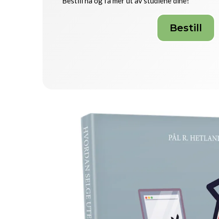
Bestill nå og få mer ut av studiene dine!
Bestill