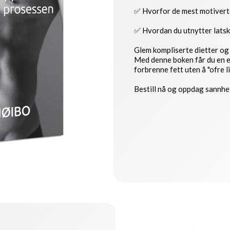
✅ Hvorfor de mest motiverte
✅ Hvordan du utnytter latska
Glem kompliserte dietter o
Med denne boken får du en e
forbrenne fett uten å "ofre l
Bestill nå og oppdag sannhe