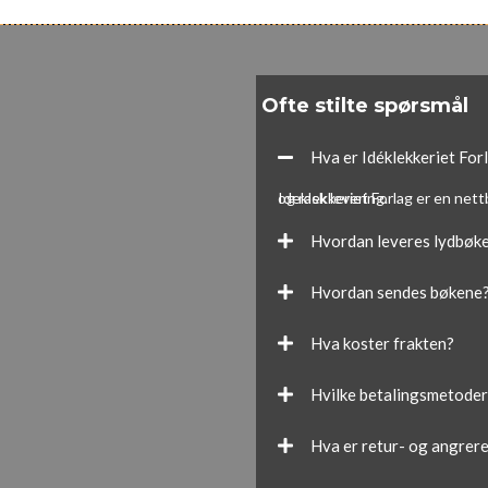
Ofte stilte spørsmål
Hva er Idéklekkeriet For
Ideklekkeriet Forlag er en nettbutikk som tilbyr bøker og lydbøker. Vi ønsker å gjøre litteratur lett tilgjengelig med enkle kjøpsvilkår og rask levering.
Hvordan leveres lydbøk
Hvordan sendes bøkene
Hva koster frakten?
Hvilke betalingsmetoder
Hva er retur- og angrere