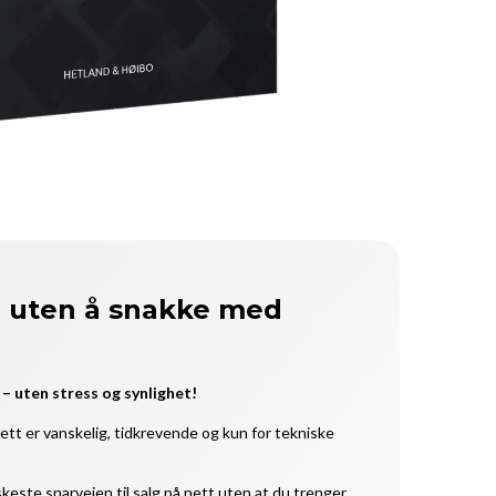
 uten å snakke med
t – uten stress og synlighet!
ett er vanskelig, tidkrevende og kun for tekniske
este snarveien til salg på nett uten at du trenger